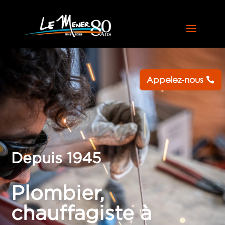
Appelez-nous
Depuis 1945
Plombier,
chauffagiste à